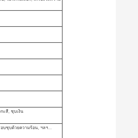
กะสี, ชุบเงิน
ารอบชุบด้วยความร้อน, ฯลฯ...