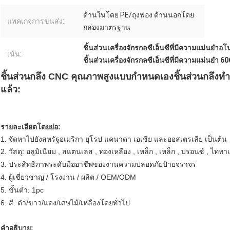
ด้านในโดย PE/ถุงฟอง ด้านนอกโดย
แพคเกจการขนส่ง:
กล่องมาตรฐาน
ชิ้นส่วนเครื่องจักรกลซีเอ็นซีที่มีความแม่นยำอ
เน้น:
ชิ้นส่วนเครื่องจักรกลซีเอ็นซีที่มีความแม่นยำ 6
ชิ้นส่วนกลึง CNC คุณภาพสูงแบบกำหนดเองชิ้นส่วนกลึงทำ
แล้ว:
รายละเอียดโดยย่อ:
1. จัดหาไปยังสหรัฐอเมริกา ยุโรป แคนาดา เอเชีย และออสเตรเลีย เป็นต้น
2. วัสดุ: อลูมิเนียม , สแตนเลส , ทองเหลือง , เหล็ก , เหล็ก , บรอนซ์ , ไทท
3. ประสิทธิภาพระดับมืออาชีพของงานความปลอดภัยป้ายจราจร
4. ผู้เชี่ยวชาญ / โรงงาน / ผลิต / OEM/ODM
5. ขั้นต่ำ: 1pc
6. สี: ดำ/ขาว/แดง/เศษไม้/เหลืองโดยทั่วไป
คำอธิบาย: