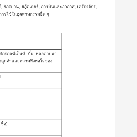
 จักรยาน, สกู๊ตเตอร์, การบินและอวกาศ, เครื่องจักร,
ละการใช้ในอุตสาหกรรมอื่น ๆ
ักรกลซีเอ็นซี, ปั๊ม, หล่อตายมา
องลูกค้าและความพึงพอใจของ
ข
ซื้อ)