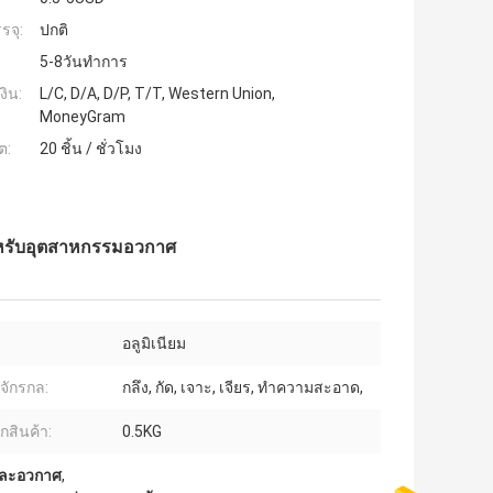
รจุ:
ปกติ
5-8วันทำการ
งิน:
L/C, D/A, D/P, T/T, Western Union,
MoneyGram
ต:
20 ชิ้น / ชั่วโมง
สำหรับอุตสาหกรรมอวกาศ
อลูมิเนียม
งจักรกล:
กลึง, กัด, เจาะ, เจียร, ทำความสะอาด,
กสินค้า:
0.5KG
นและอวกาศ
,