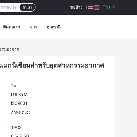
ขออ้าง
|
Thai
ค้นหา
ติดต่อเรา
ข่าว
ทุกกรณี
หกรรมอวกาศ
้าแมกนีเซียมสำหรับอุตสาหกรรมอวกาศ
จีน
LUCKYM
ISO9001
กำหนดเอง
ำ:
1PCS
0.5-5USD