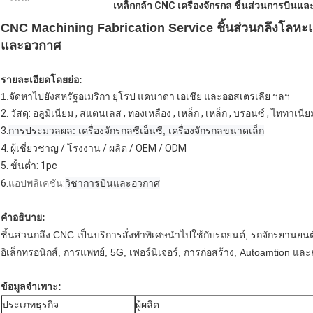
เหล็กกล้า CNC เครื่องจักรกล ชิ้นส่วนการบินแ
CNC Machining Fabrication Service ชิ้นส่วนกลึงโล
และอวกาศ
รายละเอียดโดยย่อ:
1.
จัดหาไปยังสหรัฐอเมริกา ยุโรป แคนาดา เอเชีย และออสเตรเลีย ฯลฯ
2. วัสดุ: อลูมิเนียม , สแตนเลส , ทองเหลือง , เหล็ก , เหล็ก , บรอนซ์ , ไททาเน
3.
การประมวลผล: เครื่องจักรกลซีเอ็นซี, เครื่องจักรกลขนาดเล็ก
4. ผู้เชี่ยวชาญ / โรงงาน / ผลิต / OEM / ODM
5. ขั้นต่ำ: 1pc
6.
แอปพลิเคชัน:
วิชาการบินและอวกาศ
คำอธิบาย:
ชิ้นส่วนกลึง CNC เป็นบริการสั่งทำพิเศษนำไปใช้กับรถยนต์, รถจักรยานยนต์,
อิเล็กทรอนิกส์, การแพทย์, 5G, เฟอร์นิเจอร์, การก่อสร้าง, Autoamtion แ
ข้อมูลจำเพาะ:
ประเภทธุรกิจ
ผู้ผลิต