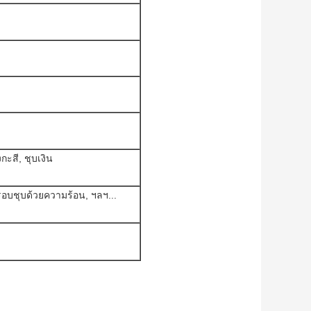
กะสี, ชุบเงิน
ารอบชุบด้วยความร้อน, ฯลฯ...